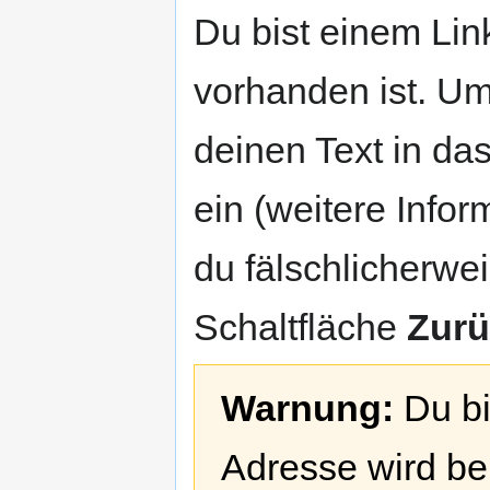
Zur
Zur
Du bist einem Link
Navigation
Suche
springen
springen
vorhanden ist. Um
deinen Text in da
ein (weitere Info
du fälschlicherweis
Schaltfläche
Zurü
Warnung:
Du bi
Adresse wird bei