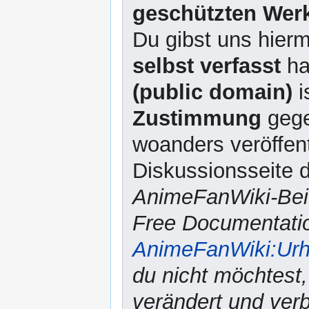
geschützten Werk
Du gibst uns hierm
selbst verfasst
ha
(public domain)
i
Zustimmung
gege
woanders veröffent
Diskussionsseite d
AnimeFanWiki-Beit
Free Documentatio
AnimeFanWiki:Urh
du nicht möchtest,
verändert und verbr