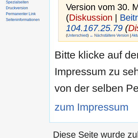
Spezialseiten
Version vom 30. M
Druckversion
Permanenter Link
(
Diskussion
|
Beit
Seiten­informationen
104.167.25.79
(
Di
(
Unterschied
)
← Nächstältere Version
|
Akt
Zur
Zur
Bitte klicke auf d
Navigation
Suche
springen
springen
Impressum zu seh
von der selben Pe
zum Impressum
Diese Seite wurde zu