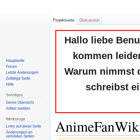
Projektseite
Diskussion
Hallo liebe Ben
kommen leider 
Hauptseite
Forum
Warum nimmst du
Letzte Änderungen
Zufällige Seite
schreibst e
Hilfe
Sonstiges
Genre Übersicht
Artikel melden
AnimeFanWiki
Werkzeuge
Links auf diese Seite
Änderungen an
verlinkten Seiten