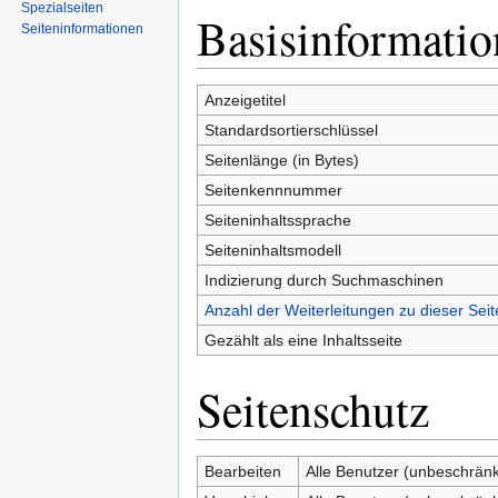
Spezialseiten
Basisinformati
Zur
Zur
Seiten­informationen
Navigation
Suche
springen
springen
Anzeigetitel
Standardsortierschlüssel
Seitenlänge (in Bytes)
Seitenkennnummer
Seiteninhaltssprache
Seiteninhaltsmodell
Indizierung durch Suchmaschinen
Anzahl der Weiterleitungen zu dieser Seit
Gezählt als eine Inhaltsseite
Seitenschutz
Bearbeiten
Alle Benutzer (unbeschränk