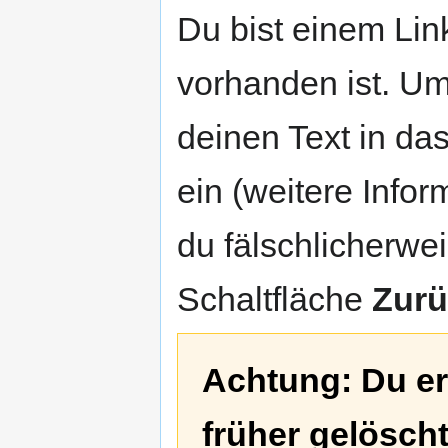
Zur
Zur
Du bist einem Link
Navigation
Suche
springen
springen
vorhanden ist. Um
deinen Text in da
ein (weitere Info
du fälschlicherweis
Schaltfläche
Zurü
Achtung: Du ers
früher gelösch