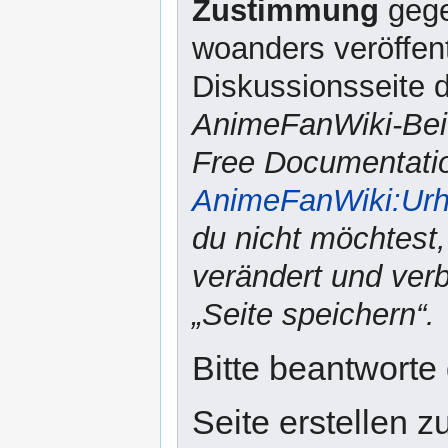
Zustimmung
gege
woanders veröffent
Diskussionsseite d
AnimeFanWiki-Beit
Free Documentatio
AnimeFanWiki:Urh
du nicht möchtest,
verändert und verbr
„Seite speichern“.
Bitte beantworte
Seite erstellen z