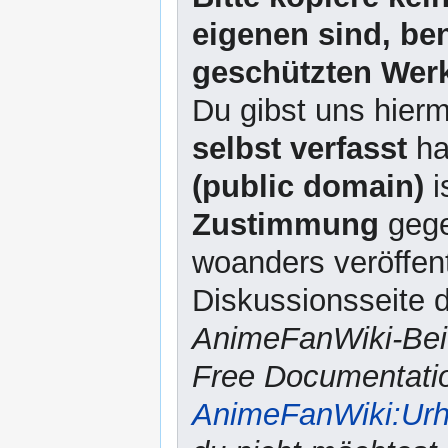
eigenen sind, be
geschützten Werk
Du gibst uns hierm
selbst verfasst
ha
(public domain)
i
Zustimmung
gege
woanders veröffent
Diskussionsseite d
AnimeFanWiki-Beit
Free Documentatio
AnimeFanWiki:Urh