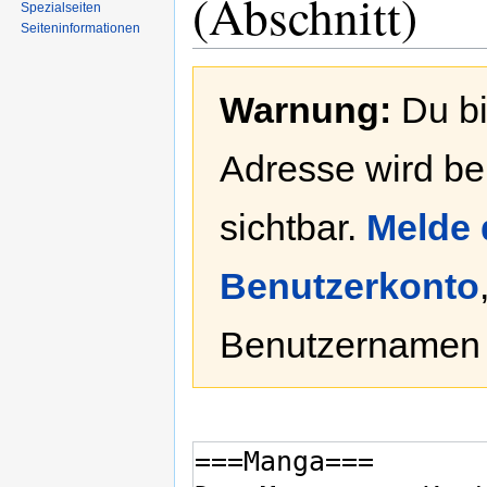
(Abschnitt)
Spezialseiten
Seiten­informationen
Zur
Zur
Warnung:
Du bi
Navigation
Suche
springen
springen
Adresse wird bei
sichtbar.
Melde 
Benutzerkonto
Benutzernamen 